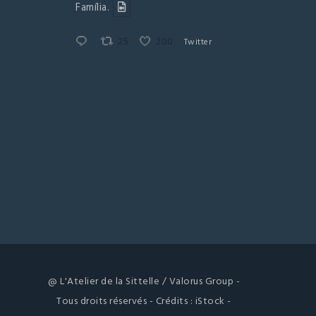
Família.
25
200
Twitter
@ L'Atelier de la Sittelle / Valorus Group -
Tous droits réservés - Crédits : iStock -